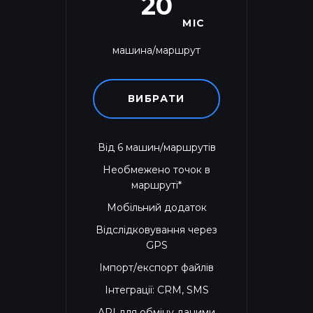
20
МІС
машина/маршрут
ВИБРАТИ
Від 6 машин/маршрутів
Необмежено точок в
маршруті*
Мобільний додаток
Відслідковування через
GPS
Імпорт/експорт файлів
Інтеграції: CRM, SMS
API для обміну даними