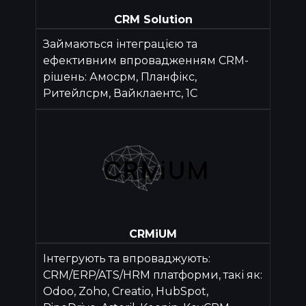
CRM Solution
Займаються інтеграцією та
ефективним впровадженням CRM-
рішень: Амосрм, Планфікс,
Ритейлсрм, Вайклаентс, 1С
CRMiUM
Інтегрують та впроваджують:
CRM/ERP/ATS/HRM платформи, такі як:
Odoo, Zoho, Creatio, HubSpot,