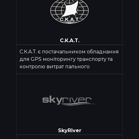
С.К.А.Т.
С.К.А.Т. є постачальником обладнання
для GPS моніторингу транспорту та
контролю витрат пального
SkyRiver