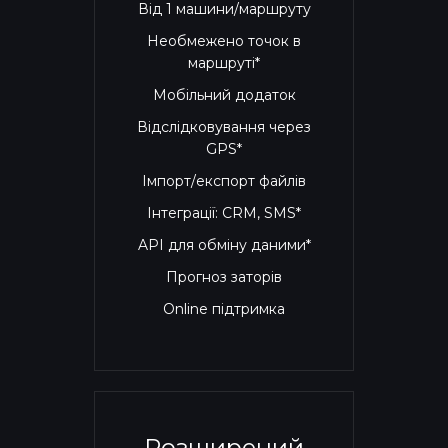
Від 1 машини/маршруту
Необмежено точок в
маршруті*
Мобільний додаток
Відслідковування через
GPS*
Імпорт/експорт файлів
Інтеграції: CRM, SMS*
API для обміну даними*
Прогноз заторів
Online підтримка
Розширений