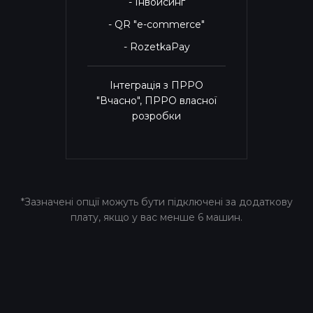
- Інвойсинг
- QR "e-commerce"
- RozetkaPay
Інтеграція з ПРРО
"Вчасно", ПРРО власної
розробки
*Зазначені опції можуть бути підключені за додаткову
плату, якщо у вас менше 6 машин.