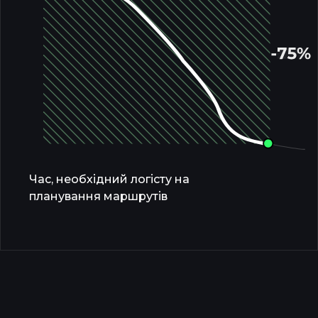
Час, необхідний логісту на
планування маршрутів