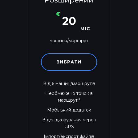
€
20
МІС
машина/маршрут
ВИБРАТИ
Від 6 машин/маршрутів
Необмежено точок в
маршруті*
Мобільний додаток
Відслідковування через
GPS
Імпорт/експорт файлів