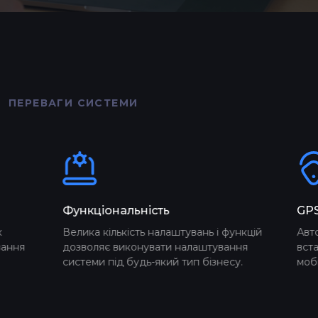
ПЕРЕВАГИ СИСТЕМИ
кціональність
GPS-моніторинг
ка кількість налаштувань і функцій
Автомобілі відслідков
оляє виконувати налаштування
встановлених GPS-трек
еми під будь-який тип бізнесу.
мобільних телефонів.